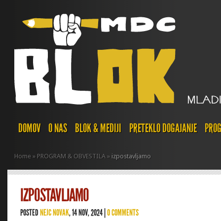
DOMOV
O NAS
BLOK & MEDIJI
PRETEKLO DOGAJANJE
PROG
Home
»
PROGRAM & OBVESTILA
»
izpostavljamo
IZPOSTAVLJAMO
POSTED
NEJC NOVAK
, 14 NOV, 2024 |
0 COMMENTS