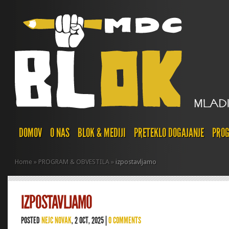
DOMOV
O NAS
BLOK & MEDIJI
PRETEKLO DOGAJANJE
PROG
Home
»
PROGRAM & OBVESTILA
»
izpostavljamo
IZPOSTAVLJAMO
POSTED
NEJC NOVAK
, 2 OCT, 2025 |
0 COMMENTS