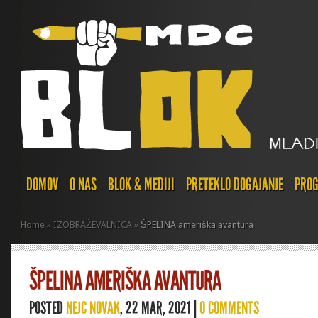
DOMOV
O NAS
BLOK & MEDIJI
PRETEKLO DOGAJANJE
PROG
Home
»
IZOBRAŽEVALNICA
»
ŠPELINA ameriška avantura
ŠPELINA AMERIŠKA AVANTURA
POSTED
NEJC NOVAK
, 22 MAR, 2021 |
0 COMMENTS