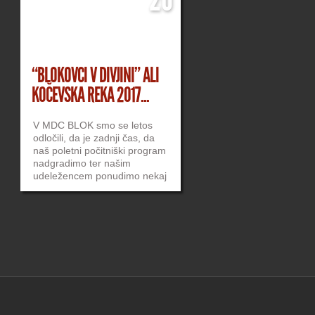
“BLOKOVCI V DIVJINI” ALI
KOČEVSKA REKA 2017...
V MDC BLOK smo se letos
odločili, da je zadnji čas, da
naš poletni počitniški program
nadgradimo ter našim
udeležencem ponudimo nekaj
več. Seveda je bila smer že
vnaprej začrtana, in sicer
večdnevni tabor s kvalitetnimi,
tako poučnimi kot zabavnimi
vsebinami. Naš glavni cilj je
bil, da bi mladim pričarali
resnično nekaj več kot le p…