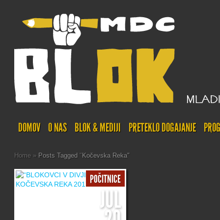
DOMOV
O NAS
BLOK & MEDIJI
PRETEKLO DOGAJANJE
PROG
Home
»
Posts Tagged
"
Kočevska Reka"
POČITNICE
JUL
20