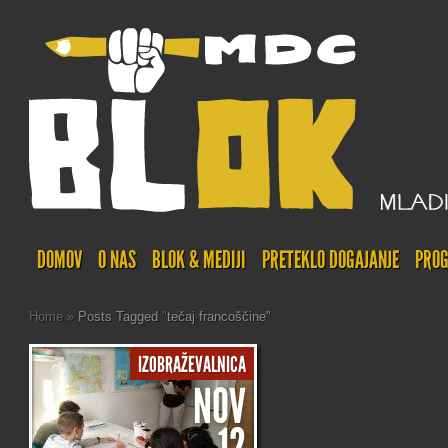
DOMOV
O NAS
BLOK & MEDIJI
PRETEKLO DOGAJANJE
PROG
Home
»
Posts Tagged
"
tečaj francoščine"
IZOBRAŽEVALNICA
NOV
12