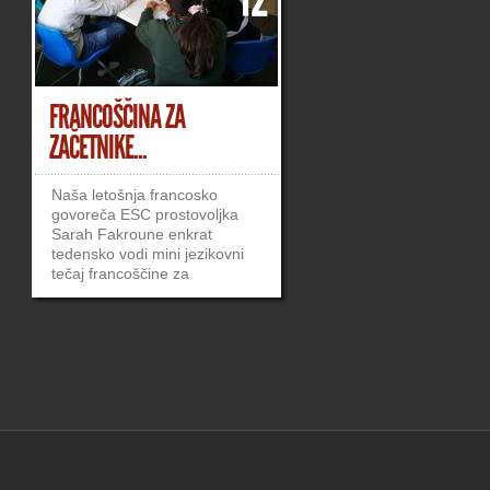
FRANCOŠČINA ZA
ZAČETNIKE...
Naša letošnja francosko
govoreča ESC prostovoljka
Sarah Fakroune enkrat
tedensko vodi mini jezikovni
tečaj francoščine za
začetnike. Učenje poteka v
sklopu redne četrtkove
Jezikovne kavarne,
udeležujemo pa se ga
blokovci, ki nas tuji jeziki še
posebej zanimajo. Prek
učenja tujega jezika
spoznavamo tudi belgijsko
kulturo, njiho…