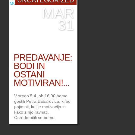
UNCATEGORIZED
MAR
31
PREDAVANJE:
BODI IN
OSTANI
MOTIVIRAN!...
V sredo 5.4. ob 16:00 bomo
gostili Petra Babarovića, ki bo
pojasnil, kaj je motivacija in
kako z njo ravnati.
Osredotočili se bomo
predvsem na krizne situacije,
ko nam motivacije ponavadi
primanjkuje in ne vemo, od