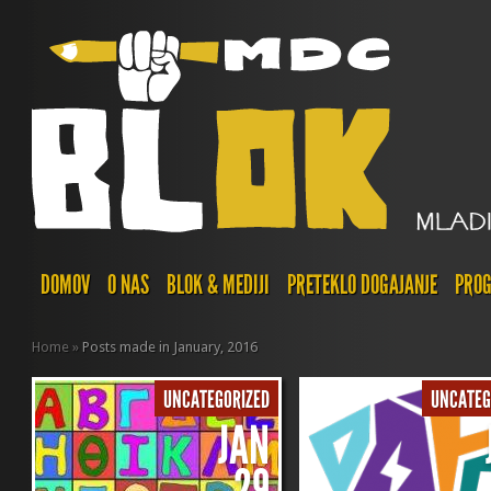
DOMOV
O NAS
BLOK & MEDIJI
PRETEKLO DOGAJANJE
PROG
Home
»
Posts made in January, 2016
UNCATEGORIZED
UNCATEG
JAN
29