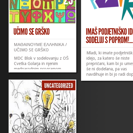
UČIMO SE GRŠKO
IMAŠ PODJETNIŠKO ID
SODELUJ S POPROM!...
ΜΑΘΑΙΝΟΥΜΕ ΕΛΛΗΝΙΚΑ /
UČIMO SE GRŠKO
Mladi, ki imate podjetniš
MDC Blok v sodelovanju z OŠ
idejo, za katero še niste
Cvetka Golarja in njenim
prepričani, kam bi jo umest
mednarodnim programom
še ni dodelana, pa vas
Erasmus+, ki ga vodi prof.
navdihuje in bi jo radi dop
angleščine Zorica Kozelj, izvaja
dodelali, se lahko oglasite
UNCATEGORIZED
tečaj GRŠČINE za 8.r. OŠ.
MDC Bloku in jo obrusite
Tečaj vodi Anja Eržen,
nami. Cilj: PRIJAVA NA 
JAN
koordinatorica centra in
Popri so projekt, ki preuč
profesorica grškega jezika.
10
podjetniške ideje za prih
Skupno mladih pripravljamo za
in najboljšim podeljuje za
enot…
nagrade.
Več si …