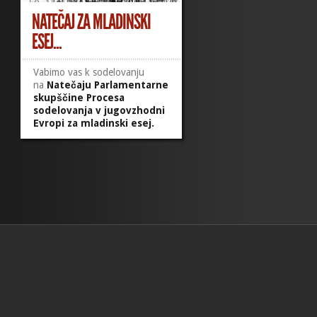
NATEČAJ ZA MLADINSKI
ESEJ...
Vabimo vas k sodelovanju
na
Natečaju Parlamentarne
skupščine Procesa
sodelovanja v jugovzhodni
Evropi za mladinski esej.
Naslov eseja:
Mladi iz
jugovzhodne Evrope za blaginjo
regije
ROK ZA ODDAJO: 31. 3. 2016
Vse potrebne informacije
najdete na uradni spletni
strani: http://www.competition.rspcsee.org/
in v pisarni MDC Bloka.
…
S