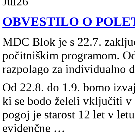
Jul
26
OBVESTILO O POLET
MDC Blok je s 22.7. zaklju
počitniškim programom. Od
razpolago za individualno d
Od 22.8. do 1.9. bomo izva
ki se bodo želeli vključiti
pogoj je starost 12 let v le
evidenčne …