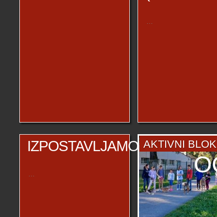
…
IZPOSTAVLJAMO
AKTIVNI BLO
O
…