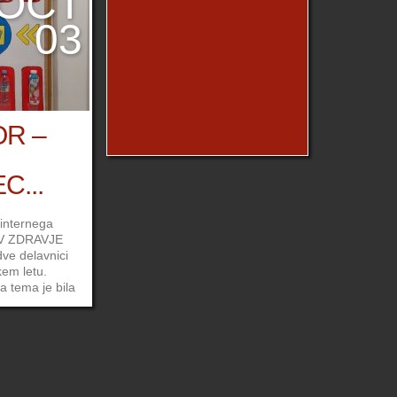
OCT
t »potujoče
03
že 5 let po
ah Škofje Loke
R –
C...
 internega
 V ZDRAVJE
dve delavnici
kem letu.
a tema je bila
e redno
akdanjem
predvsem med
riljubljena,
ina ne zaveda
 učinkov.