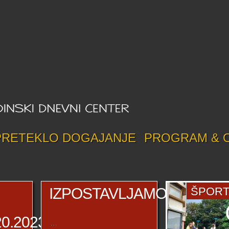
PRETEKLO DOGAJANJE
PROGRAM & 
IZPOSTAVLJAMO
ŠPORT
M
20.2023)
…