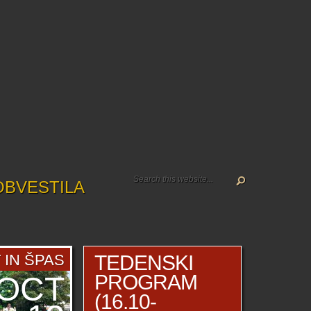
OBVESTILA
 IN ŠPAS
TEDENSKI
OCT
PROGRAM
(16.10-