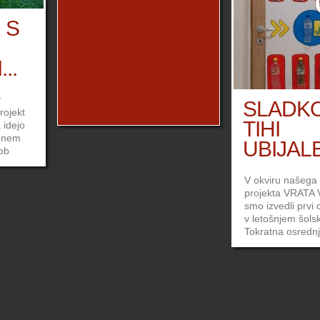
Nastal je projek
 S
telovadnice«, ki 
različnih lokacij
ml…
..
v
SLADKO
rojekt
TIHI
 idejo
 enem
UBIJALE
ob
i se
bi lahko
V okviru našega
z
projekta VRATA
okolici
smo izvedli prvi 
 v
v letošnjem šols
u.
Tokratna osrednj
snov, s katero s
sosedi«
srečujemo v vs
življenju in je 
mladimi izredno p
hkrati pa se več
njenih škodljivih