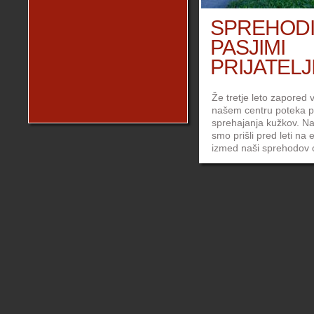
SPREHODI
PASJIMI
PRIJATELJI.
Že tretje leto zapored 
našem centru poteka p
sprehajanja kužkov. Na
smo prišli pred leti na
izmed naši sprehodov 
bližnji reki Sori. Zakaj b
sprehajali sami, ko pa 
seboj vzeli tudi kužke i
stanovanjskih blokov v 
centra in skupaj uživali
naravi na svežem zrak
Stekli so pogovori s »
in tako …