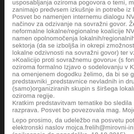
usposabljanja oziroma pogovora o temi, 
zanimajo predvsem izkušnje in potrebe iz l
Posvet bo namenjen internemu dialogu NV
načinov za odzivanje na sovražni govor. Ž
neformalne lokalne/regionalne koalicije NV
namen opolnomočenja lokalnih/regionalni
sektorja (da se izboljša in okrepi zmožnost
lokalne odzivnosti na sovražni govor) ter v
»Koalicijo proti sovražnemu govoru« (s f
oziroma formalno Izjavo o sodelovanju v Ko
na omenjenem dogodku želimo, da bi se ga
predstavniki_predstavnice nevladnih in dru
(samo)organiziranih skupin s širšega lok
oziroma regije.
Kratkim predstavitvam tematike bo sledila
razprava. Posvet bo povezovala mag. Mojc
Lepo prosimo, da udeležbo na posvetu pot
elektronski naslov mojca.frelih@mirovni-ins