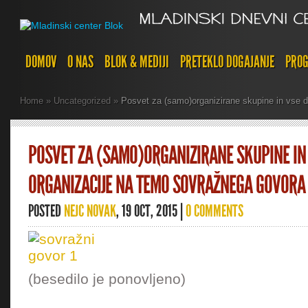
DOMOV
O NAS
BLOK & MEDIJI
PRETEKLO DOGAJANJE
PROG
Home
»
Uncategorized
»
Posvet za (samo)organizirane skupine in v
POSVET ZA (SAMO)ORGANIZIRANE SKUPINE IN
ORGANIZACIJE NA TEMO SOVRAŽNEGA GOVORA
POSTED
NEJC NOVAK
, 19 OCT, 2015 |
0 COMMENTS
(besedilo je ponovljeno)