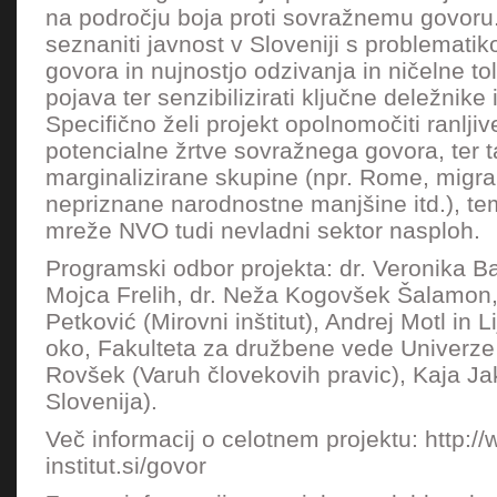
na področju boja proti sovražnemu govoru. 
seznaniti javnost v Sloveniji s problemati
govora in nujnostjo odzivanja in ničelne t
pojava ter senzibilizirati ključne deležnike 
Specifično želi projekt opolnomočiti ranlji
potencialne žrtve sovražnega govora, ter ta
marginalizirane skupine (npr. Rome, migr
nepriznane narodnostne manjšine itd.), te
mreže NVO tudi nevladni sektor nasploh.
Programski odbor projekta: dr. Veronika Ba
Mojca Frelih, dr. Neža Kogovšek Šalamon
Petković (Mirovni inštitut), Andrej Motl in L
oko, Fakulteta za družbene vede Univerze v
Rovšek (Varuh človekovih pravic), Kaja 
Slovenija).
Več informacij o celotnem projektu: http:/
institut.si/govor