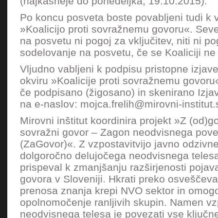
(najkasneje do ponedeljka, 19.10.2015).
Po koncu posveta boste povabljeni tudi k v
»Koalicijo proti sovražnemu govoru«. Sev
na posvetu ni pogoj za vključitev, niti ni p
sodelovanje na posvetu, če se Koaliciji ne 
Vljudno vabljeni k podpisu pristopne izjav
okviru »Koalicije proti sovražnemu govoru
če podpisano (žigosano) in skenirano Izjav
na e-naslov: mojca.frelih@mirovni-institut.
Mirovni inštitut koordinira projekt »Z (od
sovražni govor – Zagon neodvisnega pove
(ZaGovor)«. Z vzpostavitvijo javno odzivn
dolgoročno delujočega neodvisnega telesa
prispeval k zmanjšanju razširjenosti poja
govora v Sloveniji. Hkrati preko osveščeval
prenosa znanja krepi NVO sektor in omog
opolnomočenje ranljivih skupin. Namen vz
neodvisnega telesa je povezati vse ključne